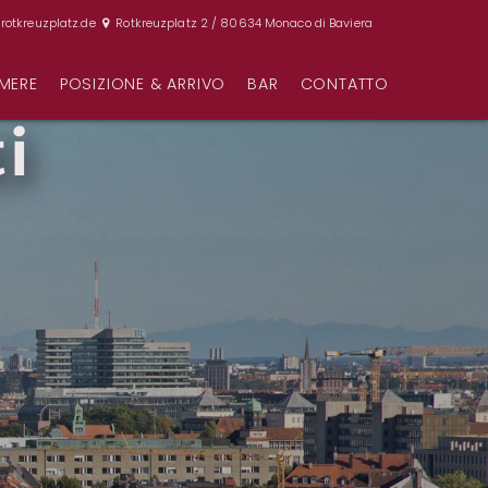
rotkreuzplatz.de
Rotkreuzplatz 2 / 80634 Monaco di Baviera
MERE
POSIZIONE & ARRIVO
BAR
CONTATTO
ti